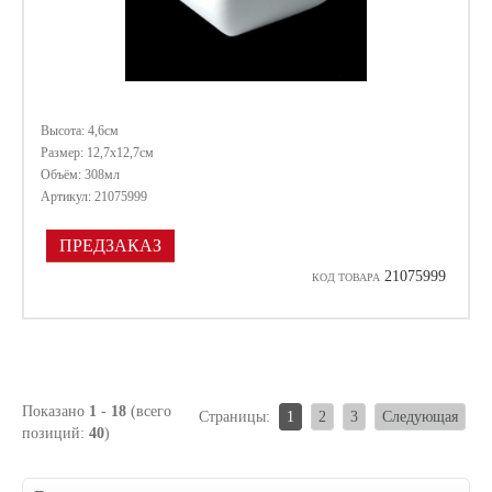
Высота: 4,6см
Размер: 12,7х12,7см
Объём: 308мл
Артикул: 21075999
ПРЕДЗАКАЗ
21075999
КОД ТОВАРА
Показано
1
-
18
(всего
Страницы:
1
2
3
Следующая
позиций:
40
)